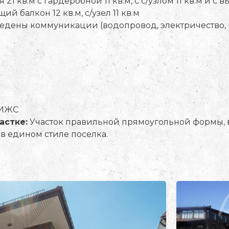
 21 кв.м с гардеробной 11 кв.м, с с/узлом 11 кв.м и с 
ий балкон 12 кв.м, с/узел 11 кв.м
едены коммуникации (водопровод, электричество, 
 ИЖС
астке:
Участок правильной прямоугольной формы, 
в едином стиле поселка.