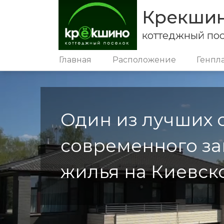
Крекши
коттеджный по
Главная
Расположение
Генпл
Один из лучших 
современного за
жилья на Киевск