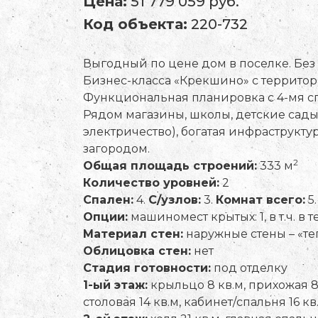
Цена:
51 779 059 руб.
Код объекта:
220-732
Выгодный по цене дом в поселке. Без
Бизнес-класса «Крекшино» с территор
Функциональная планировка с 4-мя спа
Рядом магазины, школы, детские сады
электричество), богатая инфраструкту
загородом.
2
Общая площадь строений:
333 м
Количество уровней:
2
Спален:
4.
С/узлов:
3.
Комнат всего:
5.
Опции:
машиномест крытых: 1, в т.ч. в 
Материал стен:
наружные стены – «те
Облицовка стен:
нет
Стадия готовности:
под отделку
1-ый этаж:
крыльцо 8 кв.м, прихожая 8 к
столовая 14 кв.м, кабинет/спальня 16 кв.