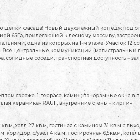
 отделки фасада! Новый двухэтажный коттедж под от
ией 65Га, прилегающей к лесному массиву, застроен
льнями, одна из которых на 1-м этаже. Участок 12 с
. Все центральные коммуникации (магистральный га
ра, солидные соседи, транспортная доступность – з
теплом гараже: 1; терраса; камин; панорамные окна в п
плая керамика» RAUF, внутренние стены - кирпич
в.м, холл 27 кв.м, гостиная с камином 31 кв.м с выход
м, коридор, с/узел 4 кв.м, постирочная 6,5кв.м, котельн