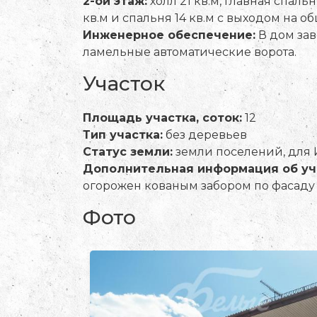
2-ой этаж:
холл 21 кв.м, главная спальня
кв.м и спальня 14 кв.м с выходом на общ
Инженерное обеспечение:
В дом зав
ламельные автоматические ворота.
Участок
Площадь участка, соток:
12
Тип участка:
без деревьев
Статус земли:
земли поселений, для
Дополнительная информация об уч
огорожен кованым забором по фасаду 
Фото