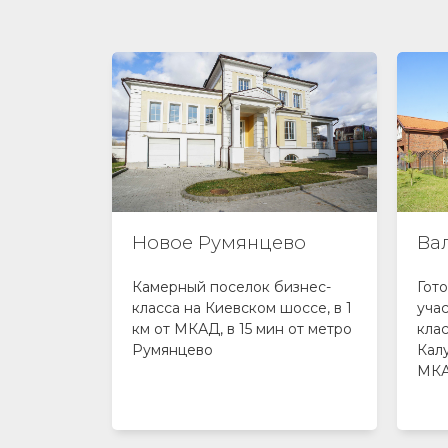
Новое Румянцево
Ва
 готовые
Камерный поселок бизнес-
Гот
оссе, 27
класса на Киевском шоссе, в 1
учас
енный
км от МКАД, в 15 мин от метро
кла
ными
Румянцево
Кал
раной и
МК