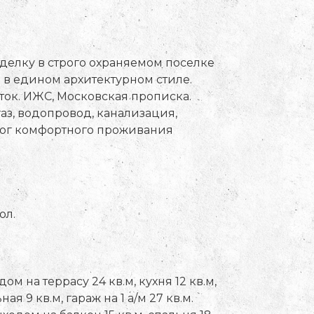
делку в строго охраняемом поселке
 в едином архитектурном стиле.
оток. ИЖС, Московская прописка.
з, водопровод, канализация,
алог комфортного проживания
ол.
ом на террасу 24 кв.м, кухня 12 кв.м,
ая 9 кв.м, гараж на 1 а/м 27 кв.м.