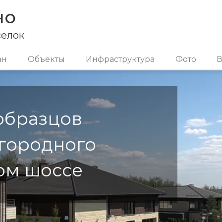
но
селок
ан
Объекты
Инфраструктура
Фото
В
образцов
городного
ом шоссе