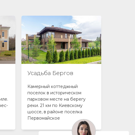
Усадьба Бергов
Графск
Камерный коттеджный
Дизайнер
поселок в историческом
премиум-
иле.
парковом месте на берегу
ш, 28 км.
нес-
реки. 21 км по Киевскому
лес, свое
шоссе, в районе поселка
Л.Райта
Первомайское